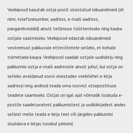
Veebipood kasutab ostja poolt sisestatud isikuandmeid (sh
nimi, telefoninumber, aadress, e-maili aadress,
pangarekvisiidid) ainult tellimuse töötlemiseks ning kauba
ostjale saatmiseks. Veebipood edastab isikuandmeid
veoteenust pakkuvale ettevõtetele selleks, et kohale
toimetada kaupa. Veebipood saadab ostjale uudiskirju ning
pakkumisi ostja e-maili aadressile ainult juhul, kui ostja on
selleks avaldanud soovi sisestades veebilehel e-kirja
aadressi ning andnud teada oma soovist otsepostituse
teadete saamiseks. Ostjal on igal ajal võimalik loobuda e-
postile saadetavatest pakkumistest ja uudiskirjadest andes
sellest meile teada e-kirja teel või järgides pakkumisi
sisaldava e-kirjas toodud juhiseid.