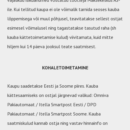
vajalikud isikuandmed volitatud töötleja Maksekeskus AS-
ile. Kui tellitud kaupa ei ole võimalik tarnida seoses kauba
lõppemisega või muul põhjusel, teavitatakse sellest ostjat
esimesel võimalusel ning tagastatakse tasutud raha (sh
kauba kättetoimetamise kulud) viivitamata, kuid mitte
hiljem kui 14 päeva jooksul teate saatmisest.
KOHALETOIMETAMINE
Kaupu saadetakse Eesti ja Soome piires. Kauba
kättesaamiseks on ostjal järgnevad valikud: Omniva
Pakiautomaat / Itella Smartpost Eesti / DPD
Pakiautomaat / Itella Smartpost Soome. Kauba
saatmiskulud kannab ostja ning vastav hinnainfo on