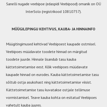
Sanelli nugade veebipoe (edaspidi Veebipood) omanik on OÜ
InterSolo (registrikood 10810757).
MÜÜGILEPINGU KEHTIVUS, KAUBA- JA HINNAINFO
Müügitingimused kehtivad Veebipoest kaupade ostmisel.
Veebipoes müüdavate toodete hinnad on märgitud
toodete juurde. Hinnale lisandub tasu kauba
kättetoimetamise eest. Kõik veebipoes müüdavate
kaupade hinnad on eurodes. Kauba kättetoimetamise tasu
sõltub ostja asukohast ning kättetoimetamise viisist.
Kättetoimetamise tasu kuvatakse ostjale tellimuse
vormistamisel. Teave kauba kohta on esitatud Veebipoes
vahetult kauba juures.