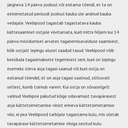
järgneva 14 päeva jooksul või esitama tõendi, et ta on
eelnimetatud perioodi jooksul kauba üle andnud kauba
vedajale. Veebipood tagastab tagastatava kauba
kättesaamisel ostjale viivitamata, kuid mitte hiljem kui 14
päeva möödumisel arvates taganemisavalduse saamisest,
kõik ostjalt lepingu alusel saadud tasud. Veebipood võib
keelduda tagasimaksete tegemisest seni, kuni on lepingu
esemeks oleva asja tagasi saanud või kuni ostja on
esitanud tõendid, et on asja tagasi saatnud, sõltuvalt
sellest, kumb toimub varem. Kui ostja on sõnaselgelt
valinud Veebipoe pakutud kõige odavamast tavapärasest
asja kättetoimetamise viisist erineva kättetoimetamise
viisi, ei pea Veebipood tarbijale tagastama kulu, mis ületab
tavapärase kättetoimetamise viisiga seotud kulu.