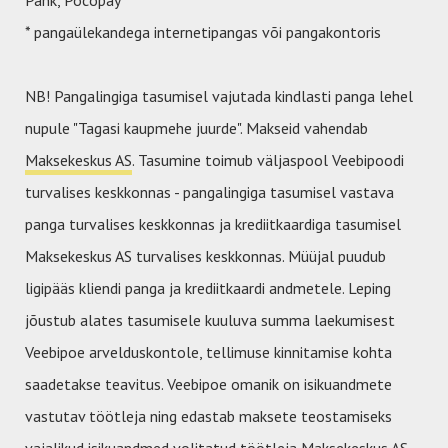
Pank, Pocopay
* pangaülekandega internetipangas või pangakontoris
NB! Pangalingiga tasumisel vajutada kindlasti panga lehel
nupule "Tagasi kaupmehe juurde". Makseid vahendab
Maksekeskus AS
. Tasumine toimub väljaspool Veebipoodi
turvalises keskkonnas - pangalingiga tasumisel vastava
panga turvalises keskkonnas ja krediitkaardiga tasumisel
Maksekeskus AS turvalises keskkonnas. Müüjal puudub
ligipääs kliendi panga ja krediitkaardi andmetele. Leping
jõustub alates tasumisele kuuluva summa laekumisest
Veebipoe arvelduskontole, tellimuse kinnitamise kohta
saadetakse teavitus. Veebipoe omanik on isikuandmete
vastutav töötleja ning edastab maksete teostamiseks