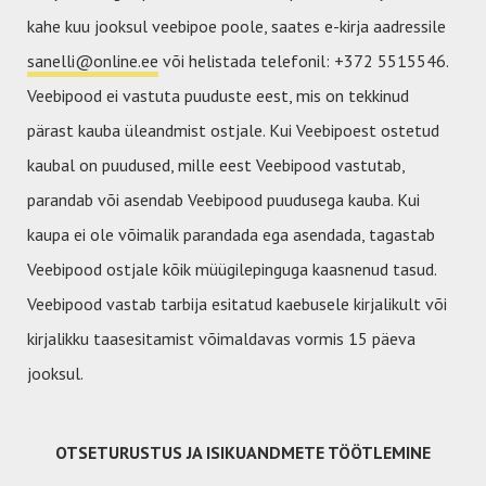
kahe kuu jooksul veebipoe poole, saates e-kirja aadressile
sanelli@online.ee
või helistada telefonil: +372 5515546.
Veebipood ei vastuta puuduste eest, mis on tekkinud
pärast kauba üleandmist ostjale. Kui Veebipoest ostetud
kaubal on puudused, mille eest Veebipood vastutab,
parandab või asendab Veebipood puudusega kauba. Kui
kaupa ei ole võimalik parandada ega asendada, tagastab
Veebipood ostjale kõik müügilepinguga kaasnenud tasud.
Veebipood vastab tarbija esitatud kaebusele kirjalikult või
kirjalikku taasesitamist võimaldavas vormis 15 päeva
jooksul.
OTSETURUSTUS JA ISIKUANDMETE TÖÖTLEMINE