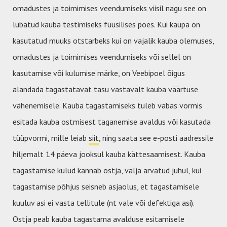
omadustes ja toimimises veendumiseks viisil nagu see on
lubatud kauba testimiseks füüsilises poes. Kui kaupa on
kasutatud muuks otstarbeks kui on vajalik kauba olemuses,
omadustes ja toimimises veendumiseks või sellel on
kasutamise või kulumise märke, on Veebipoel õigus
alandada tagastatavat tasu vastavalt kauba väärtuse
vähenemisele. Kauba tagastamiseks tuleb vabas vormis
esitada kauba ostmisest taganemise avaldus või kasutada
tüüpvormi, mille leiab
siit
, ning saata see e-posti aadressile
hiljemalt 14 päeva jooksul kauba kättesaamisest. Kauba
tagastamise kulud kannab ostja, välja arvatud juhul, kui
tagastamise põhjus seisneb asjaolus, et tagastamisele
kuuluv asi ei vasta tellitule (nt vale või defektiga asi).
Ostja peab kauba tagastama avalduse esitamisele