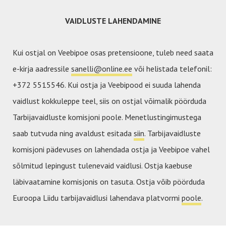
VAIDLUSTE LAHENDAMINE
Kui ostjal on Veebipoe osas pretensioone, tuleb need saata
e-kirja aadressile
sanelli@online.ee
või helistada telefonil:
+372 5515546. Kui ostja ja Veebipood ei suuda lahenda
vaidlust kokkuleppe teel, siis on ostjal võimalik pöörduda
Tarbijavaidluste komisjoni poole. Menetlustingimustega
saab tutvuda ning avaldust esitada
siin
. Tarbijavaidluste
komisjoni pädevuses on lahendada ostja ja Veebipoe vahel
sõlmitud lepingust tulenevaid vaidlusi. Ostja kaebuse
läbivaatamine komisjonis on tasuta. Ostja võib pöörduda
Euroopa Liidu tarbijavaidlusi lahendava platvormi
poole
.