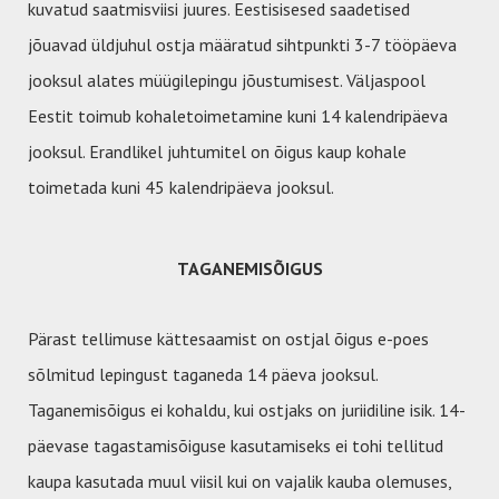
kuvatud saatmisviisi juures. Eestisisesed saadetised
jõuavad üldjuhul ostja määratud sihtpunkti 3-7 tööpäeva
jooksul alates müügilepingu jõustumisest. Väljaspool
Eestit toimub kohaletoimetamine kuni 14 kalendripäeva
jooksul. Erandlikel juhtumitel on õigus kaup kohale
toimetada kuni 45 kalendripäeva jooksul.
TAGANEMISÕIGUS
Pärast tellimuse kättesaamist on ostjal õigus e-poes
sõlmitud lepingust taganeda 14 päeva jooksul.
Taganemisõigus ei kohaldu, kui ostjaks on juriidiline isik. 14-
päevase tagastamisõiguse kasutamiseks ei tohi tellitud
kaupa kasutada muul viisil kui on vajalik kauba olemuses,