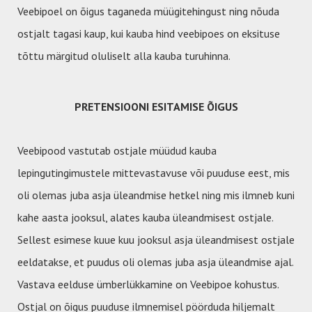
Veebipoel on õigus taganeda müügitehingust ning nõuda
ostjalt tagasi kaup, kui kauba hind veebipoes on eksituse
tõttu märgitud oluliselt alla kauba turuhinna.
PRETENSIOONI ESITAMISE ÕIGUS
Veebipood vastutab ostjale müüdud kauba
lepingutingimustele mittevastavuse või puuduse eest, mis
oli olemas juba asja üleandmise hetkel ning mis ilmneb kuni
kahe aasta jooksul, alates kauba üleandmisest ostjale.
Sellest esimese kuue kuu jooksul asja üleandmisest ostjale
eeldatakse, et puudus oli olemas juba asja üleandmise ajal.
Vastava eelduse ümberlükkamine on Veebipoe kohustus.
Ostjal on õigus puuduse ilmnemisel pöörduda hiljemalt