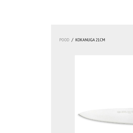
/
POOD
KOKANUGA 21CM