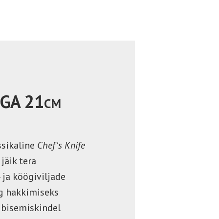
GA 21
CM
ssikaline
Chef's Knife
jäik tera
- ja köögiviljade
g hakkimiseks
ibisemiskindel