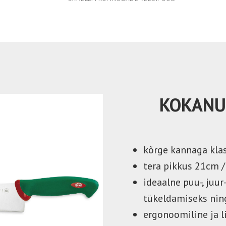
KOKANU
kõrge kannaga kla
tera pikkus 21cm / 
ideaalne puu-, juur
tükeldamiseks nin
ergonoomiline ja l