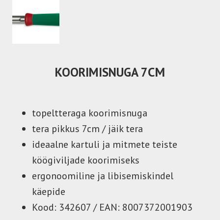
CM
KOORIMISNUGA 7
topeltteraga koorimisnuga
tera pikkus 7cm / jäik tera
ideaalne kartuli ja mitmete teiste
köögiviljade koorimiseks
ergonoomiline ja libisemiskindel
käepide
Kood: 342607 / EAN: 8007372001903