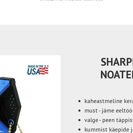
SHARP
NOATE
kaheastmeline ker
must - jäme eeltöö
valge - peen täppis
kummist käepide j