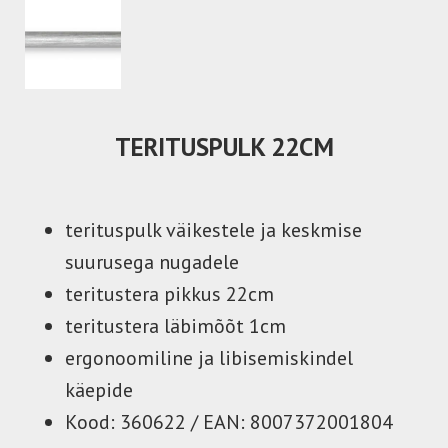
CM
TERITUSPULK 22
terituspulk väikestele ja keskmise
suurusega nugadele
teritustera pikkus 22cm
teritustera läbimõõt 1cm
ergonoomiline ja libisemiskindel
käepide
Kood: 360622 / EAN: 8007372001804