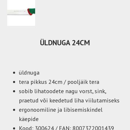
CM
ÜLDNUGA 24
üldnuga
tera pikkus 24cm / pooljäik tera
sobib lihatoodete nagu vorst, sink,
praetud või keedetud liha viilutamiseks
ergonoomiline ja libisemiskindel
käepide
Kood: 300624 / EAN: 8007372001439